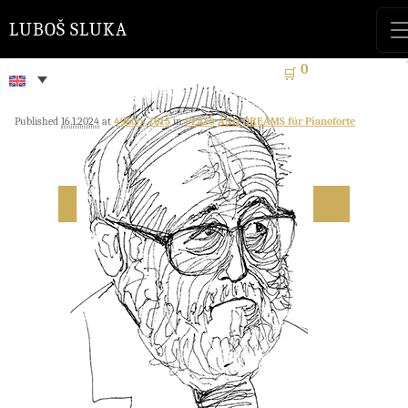
LUBOŠ SLUKA
0
🛒
Published
16.1.2024
at
4960 × 7015
in
PLAYS AND DREAMS für Pianoforte