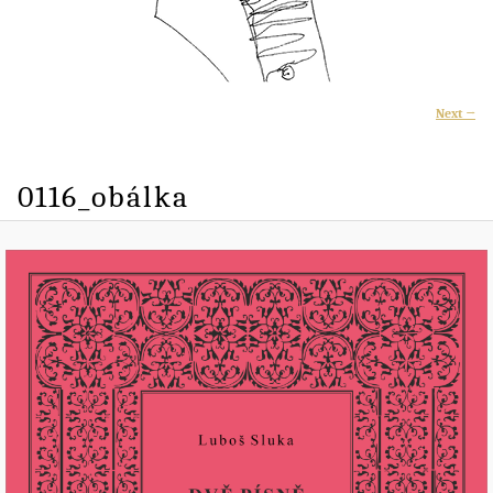
I
Next →
naviga
0116_obálka