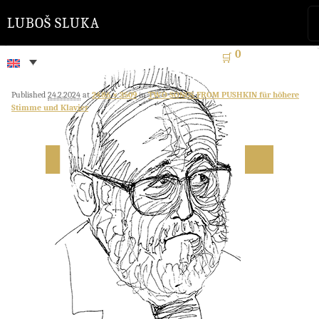
LUBOŠ SLUKA
0
🛒
Published
24.2.2024
at
2486 × 3509
in
TWO SONGS FROM PUSHKIN für höhere
Stimme und Klavier