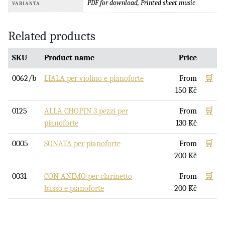
PDF for download, Printed sheet music
VARIANTA
Related products
SKU
Product name
Price
0062/b
LIALA per violino e pianoforte
From
🛒
150
Kč
0125
ALLA CHOPIN 3 pezzi per
From
🛒
pianoforte
130
Kč
0005
SONATA per pianoforte
From
🛒
200
Kč
0031
CON ANIMO per clarinetto
From
🛒
basso e pianoforte
200
Kč