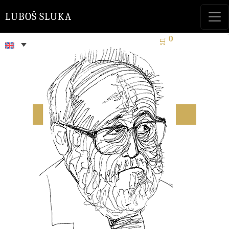
LUBOŠ SLUKA
0
🛒