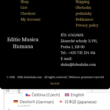
Shop
Shipping
Cart
Obchodní
Checkout
podmínky
My Account
Reklamace
Privacy policy
IČO: 67650601
Editio Musica
Zámecké schody 3/191,
Humana
Praha 1, 118 00
Tel.: +420 732 124 416
E-mail:
sluka@lubosluka.com
© 2012 - 2026 lubosluka.com - All rights reserved | Webovou prezentaci vytvořil
Buchtič
Čeština
(
Czech
)
English
Deutsch
(
German
)
日本語
(
Japanese
)