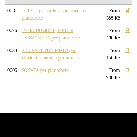
0015
II. TRIO per violino, violoncello e
From
🛒
pianoforte
385
Kč
0025
INTRODUZIONE, FUGA E
From
🛒
PASSACAGLIA per pianoforte
130
Kč
0038
ANDANTE CON MOTO per
From
🛒
clarinetto basso e pianoforte
150
Kč
0005
SONATA per pianoforte
From
🛒
200
Kč