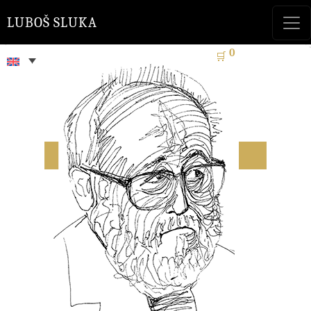
LUBOŠ SLUKA
0
🛒