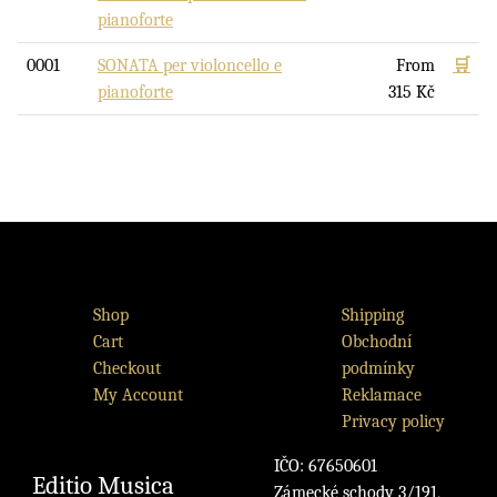
pianoforte
0001
SONATA per violoncello e
From
🛒
pianoforte
315
Kč
Shop
Shipping
Cart
Obchodní
Checkout
podmínky
My Account
Reklamace
Privacy policy
IČO: 67650601
Editio Musica
Zámecké schody 3/191,