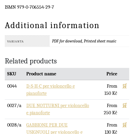
ISMN 979-0-706554-29-7
Additional information
PDF for download, Printed sheet music
VARIANTA
Related products
SKU
Product name
Price
0044
D-S-H-C per violoncello e
From
🛒
pianoforte
150
Kč
0027/a
DUE NOTTURNI per violoncello
From
🛒
e pianoforte
250
Kč
0028/a
GABBIONE PER DUE
From
🛒
USIGNUOLI per violoncello e
130
Kč