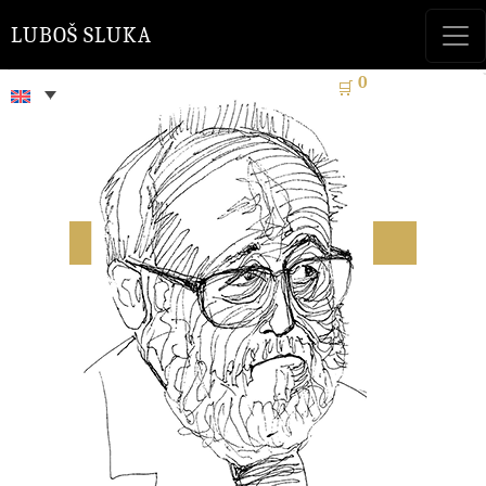
LUBOŠ SLUKA
0
🛒