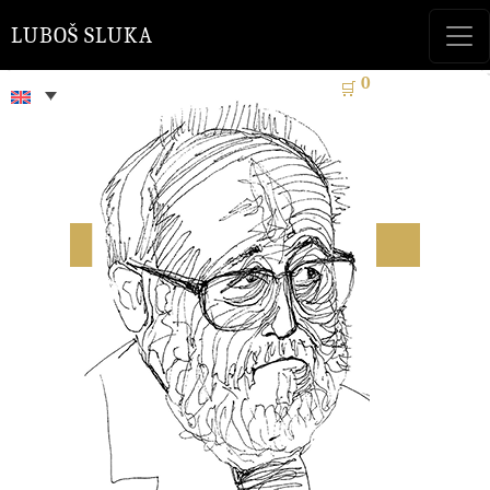
LUBOŠ SLUKA
0
🛒