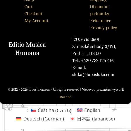
Cart
Obchodní
Checkout
podmínky
My Account
Reklamace
Privacy policy
IČO: 67650601
Editio Musica
Zámecké schody 3/191,
Humana
Praha 1, 118 00
Tel.: +420 732 124 416
E-mail:
sluka@lubosluka.com
© 2012 - 2026 lubosluka.com - All rights reserved | Webovou prezentaci vytvořil
Buchtič
Čeština
(
Czech
)
English
Deutsch
(
German
)
日本語
(
Japanese
)