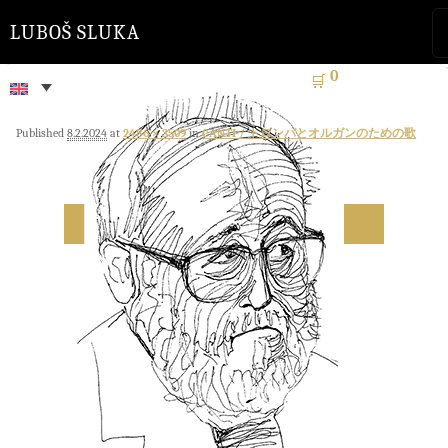
LUBOŠ SLUKA
0
🛒
Published
8.2.2024
at
2486 × 3509
in
CANTI / トロンバとオルガンのための歌