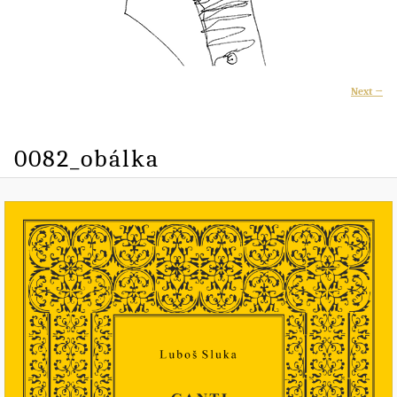
I
Next →
naviga
0082_obálka