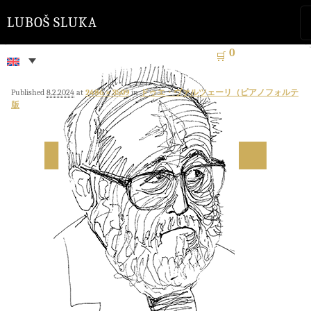
LUBOŠ SLUKA
0
🛒
Published
8.2.2024
at
2486 × 3509
in
ドゥエ・ヴァルツェーリ（ピアノフォルテ
版