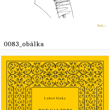
I
Next →
naviga
0083_obálka