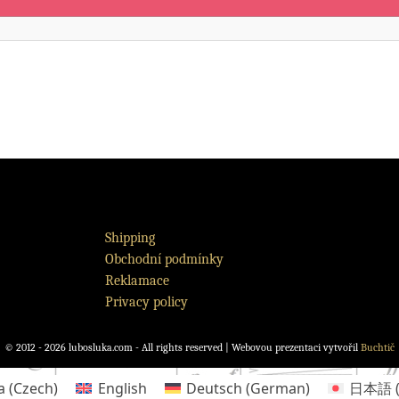
Shipping
Obchodní podmínky
Reklamace
Privacy policy
© 2012 - 2026 lubosluka.com - All rights reserved | Webovou prezentaci vytvořil
Buchtič
a
(
Czech
)
English
Deutsch
(
German
)
日本語