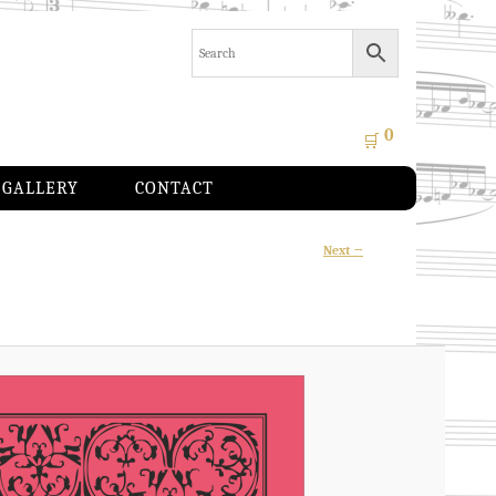
0
🛒
GALLERY
CONTACT
Image
Next →
navigation