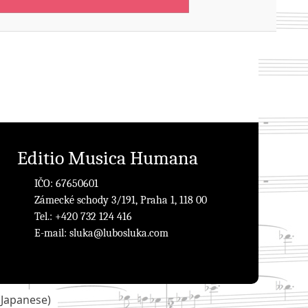
Editio Musica Humana
IČO: 67650601
Zámecké schody 3/191, Praha 1, 118 00
Tel.: +420 732 124 416
E-mail:
sluka@lubosluka.com
(
Japanese
)