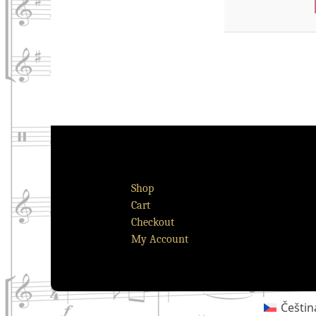
Shop
Cart
Checkout
My Account
Češtin