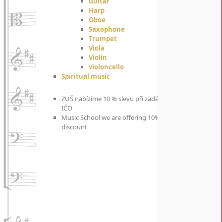
Guitar
Harp
Oboe
Saxophone
Trumpet
Viola
Violin
violoncello
Spiritual music
ZUŠ nabízíme 10 % slevu při zadání
IČO
Music School we are offering 10%
discount