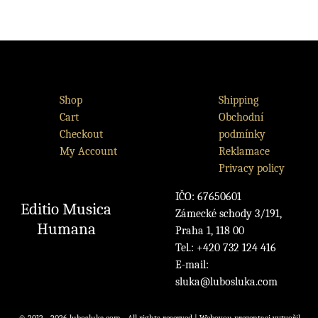
Shop
Shipping
Cart
Obchodní
Checkout
podmínky
My Account
Reklamace
Privacy policy
IČO: 67650601
Editio Musica
Zámecké schody 3/191,
Humana
Praha 1, 118 00
Tel.: +420 732 124 416
E-mail:
sluka@lubosluka.com
© 2012 - 2026 lubosluka.com - All rights reserved | Webovou prezentaci vytvořil