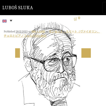
LUBOŠ SLUKA
0
🛒
Published
28.12.2023
at
994 × 1403
in
サンセット・スイート（ヴァイオリン、
チェロとピアノフォルテのための