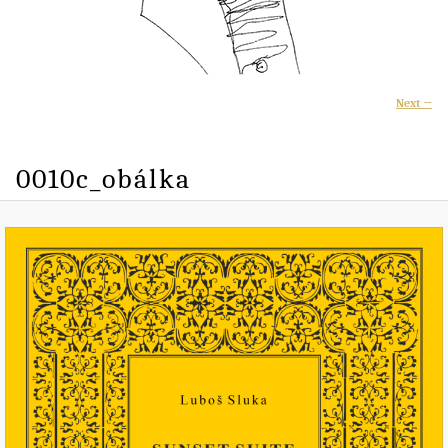
I
Next →
naviga
0010c_obálka