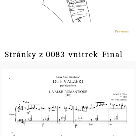
Ima
← Previous
navigati
Stránky z 0083_vnitrek_Final