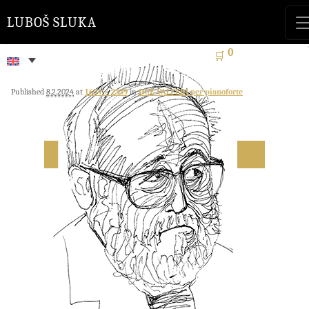
LUBOŠ SLUKA
0
🛒
Published
8.2.2024
at
1654 × 2339
in
DUE VALZERI per pianoforte